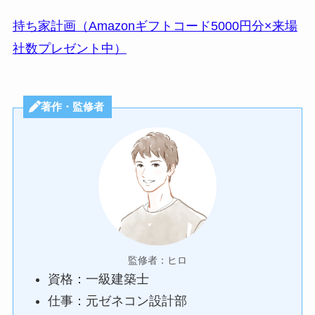
持ち家計画（Amazonギフトコード5000円分×来場
社数プレゼント中）
著作・監修者
監修者：ヒロ
資格：一級建築士
仕事：元ゼネコン設計部